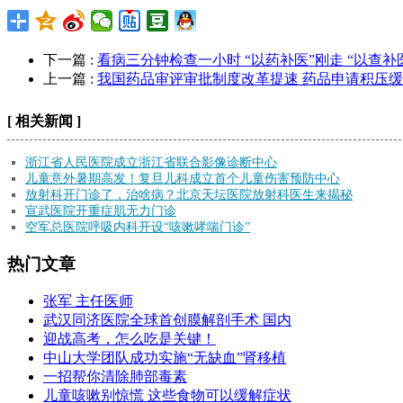
下一篇 :
看病三分钟检查一小时 “以药补医”刚走 “以查补
上一篇 :
我国药品审评审批制度改革提速 药品申请积压
[ 相关新闻 ]
浙江省人民医院成立浙江省联合影像诊断中心
儿童意外暑期高发！复旦儿科成立首个儿童伤害预防中心
放射科开门诊了，治啥病？北京天坛医院放射科医生来揭秘
宣武医院开重症肌无力门诊
空军总医院呼吸内科开设“咳嗽哮喘门诊”
热门文章
张军 主任医师
武汉同济医院全球首创膜解剖手术 国内
迎战高考，怎么吃是关键！
中山大学团队成功实施“无缺血”肾移植
一招帮你清除肺部毒素
儿童咳嗽别惊慌 这些食物可以缓解症状