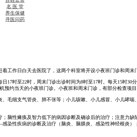
百姓监督
名 医 堂
养生保健
寻医问药
赶着工作日白天去医院了，这两个科室将开设小夜班门诊和周末
17时至22时，周末门诊出诊时间为8时至17时。每天15时3
手机预约当天的小夜班门诊。小夜班和周末门诊，有部分检查项
炎、毛细支气管炎、肺不张等；小儿咳嗽、小儿感冒、小儿哮喘
。
疗；脑性瘫痪及智力低下的病因诊断及确诊后的治疗；注意力缺
—感染性疾病的诊断及治疗（脑炎、脑膜炎、感染性神经根炎）