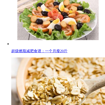
超级燃脂减肥食谱：一个月瘦20斤