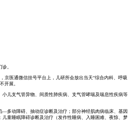
门诊。
0分，京医通微信挂号平台上，儿研所会放出当天“综合内科、呼吸
目不开展。
、小儿支气管异物、间质性肺疾病、支气管哮喘及喘息性疾病等
陷—多动障碍、抽动症诊断及治疗；部分神经肌肉病临床、基因
；儿童睡眠障碍诊断及治疗（发作性睡病、入睡困难、夜惊、梦