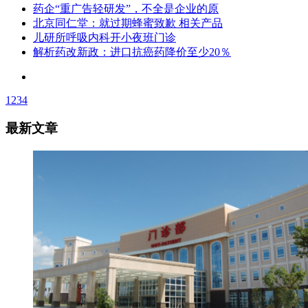
药企“重广告轻研发”，不全是企业的原
北京同仁堂：就过期蜂蜜致歉 相关产品
儿研所呼吸内科开小夜班门诊
解析药改新政：进口抗癌药降价至少20％
1
2
3
4
最新文章