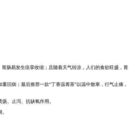
，胃肠易发生痉挛收缩；且随着天气转凉，人们的食欲旺盛，胃
重旧病；最后推荐一款“丁香温胃茶”以温中散寒，行气止痛，
溃疡、止泻、抗缺氧作用。
用。