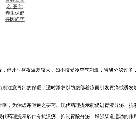
百姓监督
名 医 堂
养生保健
寻医问药
时分，但此时昼夜温差较大，如不慎受冷空气刺激，胃酸分泌过多
特别注意胃部的保暖，适时添衣以防腹部着凉而引发胃痛或诱发加
止呕，为治虚寒呕逆之要药。现代药理提示能促进胃液分泌、抗
现代药理提示砂仁有抗溃疡、抑制胃酸分泌、增强肠道运动的作