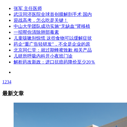
张军 主任医师
武汉同济医院全球首创膜解剖手术 国内
迎战高考，怎么吃是关键！
中山大学团队成功实施“无缺血”肾移植
一招帮你清除肺部毒素
儿童咳嗽别惊慌 这些食物可以缓解症状
药企“重广告轻研发”，不全是企业的原
北京同仁堂：就过期蜂蜜致歉 相关产品
儿研所呼吸内科开小夜班门诊
解析药改新政：进口抗癌药降价至少20％
1
2
3
4
最新文章