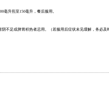
0毫升煎至150毫升，餐后服用。
胃阴不足或脾胃积热者忌用。（若服用后症状未见缓解，务必及