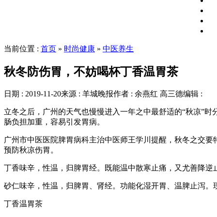
当前位置 :
首页
»
时尚健康
»
中医养生
秋冬防伤胃，不妨喝杯丁香温胃茶
日期 : 2019-11-20
来源 : 羊城晚报
作者 : 余燕红 高三德
编辑 :
立冬之后，广州的天气也慢慢进入一年之中最舒适的“秋凉”
肠负担加重，容易引发胃病。
广州市中医医院脾胃病科主治中医师王学川提醒，秋冬之交要
预防秋凉伤胃。
丁香味辛，性温，归脾胃经。既能温中散寒止痛，又尤善降逆
砂仁味辛，性温，归脾胃、肾经。功能化湿开胃、温脾止泻。
丁香温胃茶