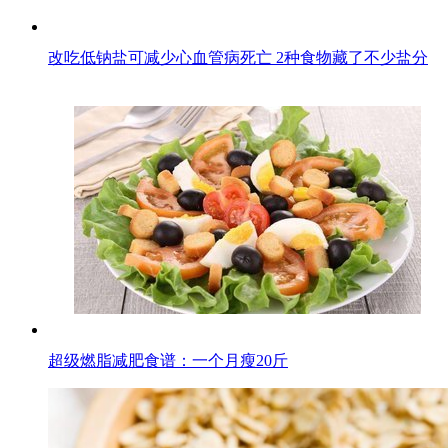
改吃低钠盐可减少心血管病死亡 2种食物藏了不少盐分
超级燃脂减肥食谱：一个月瘦20斤