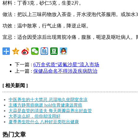
材料：丁香3克，砂仁5克，生姜2片。
做法：把以上三味药物放入茶壶，开水浸泡代茶服用。或加水30
功效：温中散寒，行气止痛，降逆止呕。
宜忌：适合因受凉后出现胃脘冷痛，腹胀，呃逆及呕吐病人。
下一篇 :
6万盒劣质“诺氟沙星”流入市场
上一篇 :
保健品命名不得涉及疾病防治
[ 相关新闻 ]
中医养生的十大禁忌 忌湿地久坐阴室贪凉
主播方静胃癌病逝 hold住胃健康远胃癌
大蒜是血管的清道夫 每天两瓣蒜养出好血管
大枣这么好，但你却没用好
夏季养生吃什么 八种好豆类吃出健康
热门文章